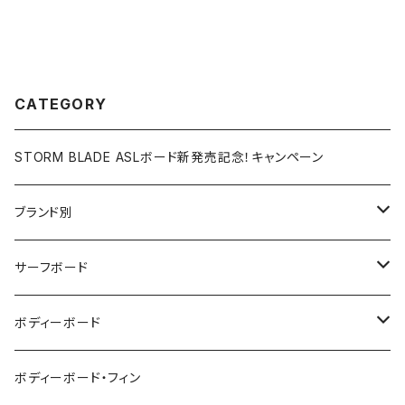
CATEGORY
STORM BLADE ASLボード新発売記念！キャンペーン
ブランド別
V-BODY BOARDS
サーフボード
ZEBEC
サーフボード
ボディーボード
pride.m
フィン
ボディーボード
ボディーボード・フィン