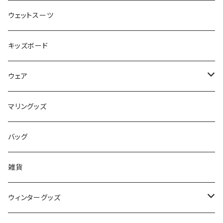
FLOCO
サーフボードアクセサリー
BBフィン
ウェットスーツ
Mermaid & Guys
BBアクセサリー
キッズボード
コイルコード
UNDERSERIES
ウェア
ボードケース
TABIE REVO
メンズ
マリングッズ
フィンガード
AQA
レディース
バッグ
STORMBLADE
キッズ
雑貨
サーフボード
BBS / EAU WETSUITS
ウィンターグッズ