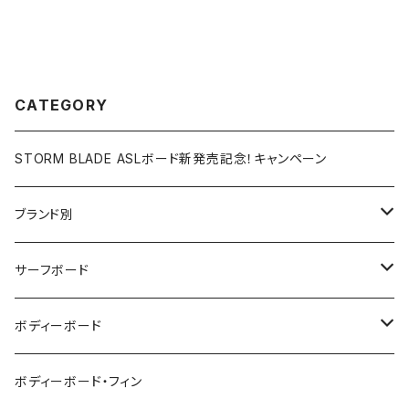
CATEGORY
STORM BLADE ASLボード新発売記念！キャンペーン
ブランド別
V-BODY BOARDS
サーフボード
ZEBEC
サーフボード
ボディーボード
pride.m
フィン
ボディーボード
ボディーボード・フィン