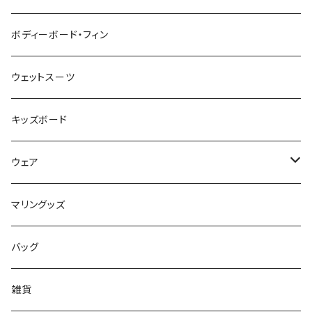
pride.m
フィン
ボディーボード
ボディーボード・フィン
FLOCO
サーフボードアクセサリー
BBフィン
ウェットスーツ
Mermaid & Guys
BBアクセサリー
キッズボード
コイルコード
UNDERSERIES
ウェア
ボードケース
TABIE REVO
メンズ
マリングッズ
フィンガード
AQA
レディース
バッグ
STORMBLADE
キッズ
雑貨