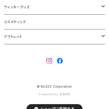
サーフボード
BBS / EAU WETSUITS
ウィンターグッズ
SUP
GO NATURE
ブーツ
コスメティック
ボディーボード
MAHALO
グローブ
アウトレット
フィン
WAVESTORM
キャップ
ボディーボード
アクセサリー
ボディーボード
インナー
サーフボード
BBフィン
サーフボード
キッズボード
© BUZZZ Corporation
BBアクセサリー
フィン
Powered by
ウェットスーツ