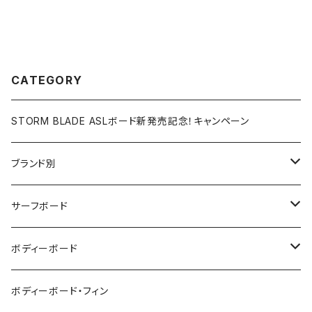
CATEGORY
STORM BLADE ASLボード新発売記念！キャンペーン
ブランド別
V-BODY BOARDS
サーフボード
ZEBEC
サーフボード
ボディーボード
pride.m
フィン
ボディーボード
ボディーボード・フィン