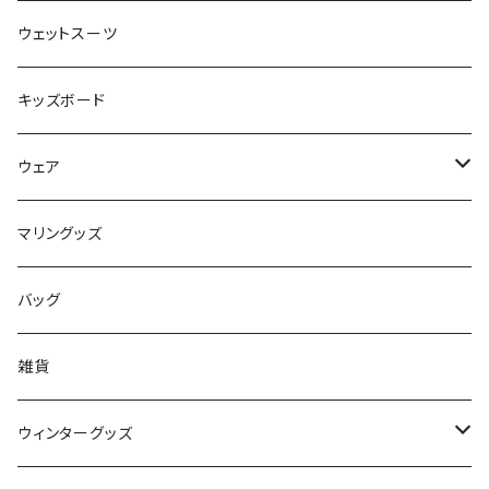
FLOCO
サーフボードアクセサリー
BBフィン
ウェットスーツ
Mermaid & Guys
BBアクセサリー
キッズボード
コイルコード
UNDERSERIES
ウェア
ボードケース
TABIE REVO
メンズ
マリングッズ
フィンガード
AQA
レディース
バッグ
STORMBLADE
キッズ
雑貨
サーフボード
BBS / EAU WETSUITS
ウィンターグッズ