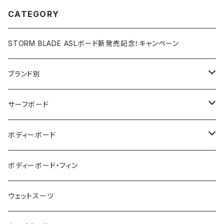
CATEGORY
STORM BLADE ASLボード新発売記念！キャンペーン
ブランド別
V-BODY BOARDS
サーフボード
ZEBEC
サーフボード
ボディーボード
pride.m
フィン
ボディーボード
ボディーボード・フィン
FLOCO
サーフボードアクセサリー
BBフィン
ウェットスーツ