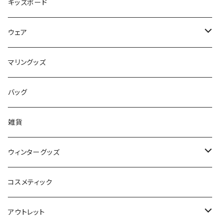
Mermaid & Guys
BBアクセサリー
キッズボード
コイルコード
UNDERSERIES
ウェア
ボードケース
TABIE REVO
メンズ
マリングッズ
フィンガード
AQA
レディース
バッグ
STORMBLADE
キッズ
雑貨
サーフボード
BBS / EAU WETSUITS
ウィンターグッズ
SUP
GO NATURE
ブーツ
コスメティック
ボディーボード
MAHALO
グローブ
アウトレット