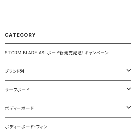
CATEGORY
STORM BLADE ASLボード新発売記念！キャンペーン
ブランド別
V-BODY BOARDS
サーフボード
ZEBEC
サーフボード
ボディーボード
pride.m
フィン
ボディーボード
ボディーボード・フィン