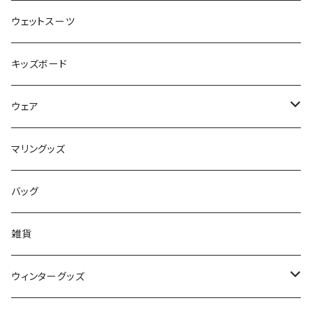
FLOCO
サーフボードアクセサリー
BBフィン
ウェットスーツ
Mermaid & Guys
BBアクセサリー
キッズボード
コイルコード
UNDERSERIES
ウェア
ボードケース
TABIE REVO
メンズ
マリングッズ
フィンガード
AQA
レディース
バッグ
STORMBLADE
キッズ
雑貨
サーフボード
BBS / EAU WETSUITS
ウィンターグッズ