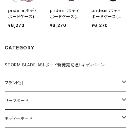
pride.m ボディ
pride.m ボディ
pride.m ボディ
ボードケース(ノ
ボードケース(ノ
ボードケース(ノ
ーズ補強あり)
ーズ補強あり)
ーズ補強あり)
¥6,270
¥6,270
¥6,270
アフリ
ピンクレオパー
ゼブラ
ド
CATEGORY
STORM BLADE ASLボード新発売記念！キャンペーン
ブランド別
V-BODY BOARDS
サーフボード
ZEBEC
サーフボード
ボディーボード