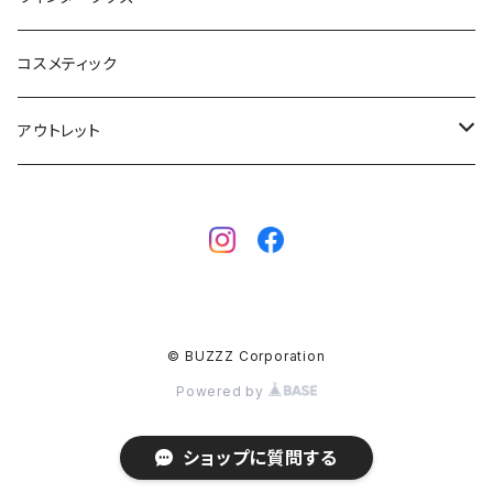
SUP
GO NATURE
ブーツ
コスメティック
ボディーボード
MAHALO
グローブ
アウトレット
フィン
WAVESTORM
キャップ
ボディーボード
アクセサリー
ボディーボード
インナー
サーフボード
BBフィン
サーフボード
キッズボード
© BUZZZ Corporation
BBアクセサリー
フィン
Powered by
ウェットスーツ
ショップに質問する
ウェア