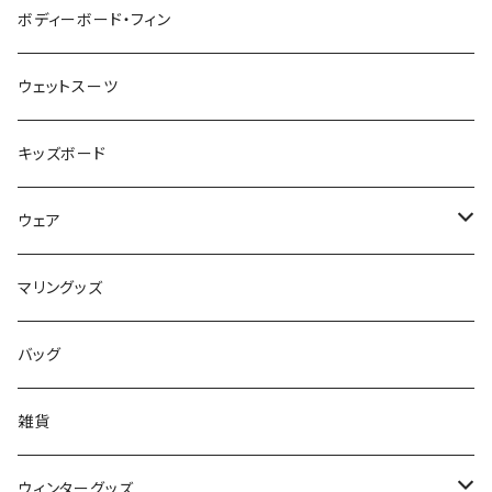
pride.m
フィン
ボディーボード
ボディーボード・フィン
FLOCO
サーフボードアクセサリー
BBフィン
ウェットスーツ
Mermaid & Guys
BBアクセサリー
キッズボード
コイルコード
UNDERSERIES
ウェア
ボードケース
TABIE REVO
メンズ
マリングッズ
フィンガード
AQA
レディース
バッグ
STORMBLADE
キッズ
雑貨
サーフボード
BBS / EAU WETSUITS
ウィンターグッズ