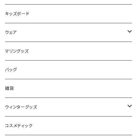
Mermaid & Guys
BBアクセサリー
キッズボード
コイルコード
UNDERSERIES
ウェア
ボードケース
TABIE REVO
メンズ
マリングッズ
フィンガード
AQA
レディース
バッグ
STORMBLADE
キッズ
雑貨
サーフボード
BBS / EAU WETSUITS
ウィンターグッズ
SUP
GO NATURE
ブーツ
コスメティック