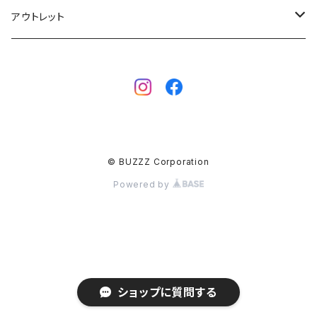
ボディーボード
MAHALO
グローブ
アウトレット
フィン
WAVESTORM
キャップ
ボディーボード
アクセサリー
ボディーボード
インナー
サーフボード
BBフィン
サーフボード
キッズボード
© BUZZZ Corporation
BBアクセサリー
フィン
Powered by
ウェットスーツ
ウェア
メンズ
バッグ
ショップに質問する
レディース