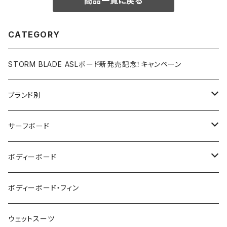
商品一覧に戻る
CATEGORY
STORM BLADE ASLボード新発売記念！キャンペーン
ブランド別
V-BODY BOARDS
サーフボード
ZEBEC
サーフボード
ボディーボード
pride.m
フィン
ボディーボード
ボディーボード・フィン
FLOCO
サーフボードアクセサリー
BBフィン
ウェットスーツ