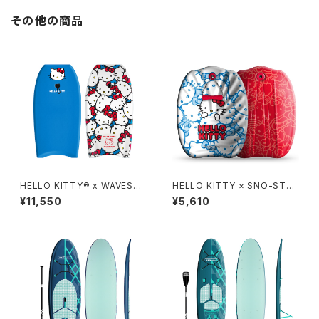
その他の商品
HELLO KITTY® x WAVEST
HELLO KITTY × SNO-STO
ORM 36in Bodyboard - NA
RM 24in
¥11,550
¥5,610
VY BLUE