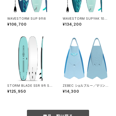
WAVESTORM SUP 9ft6
WAVESTORM SUPYAK 10ft
6
¥106,700
¥134,200
STORM BLADE SSR 9ft Sur
ZEBEC シェルブルー／マリンブ
fboard - ICE MINT
ルー
¥125,950
¥14,300