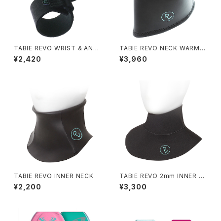
TABIE REVO WRIST & ANKL
TABIE REVO NECK WARME
E BAND
R
¥2,420
¥3,960
TABIE REVO INNER NECK
TABIE REVO 2mm INNER N
ECK
¥2,200
¥3,300