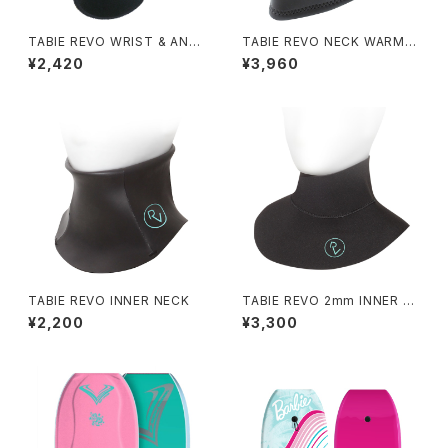
TABIE REVO WRIST & ANKL
TABIE REVO NECK WARME
E BAND
R
¥2,420
¥3,960
TABIE REVO INNER NECK
TABIE REVO 2mm INNER N
ECK
¥2,200
¥3,300