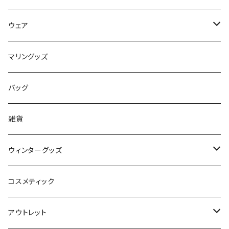
コイルコード
UNDERSERIES
ウェア
ボードケース
TABIE REVO
メンズ
マリングッズ
フィンガード
AQA
レディース
バッグ
STORMBLADE
キッズ
雑貨
サーフボード
BBS / EAU WETSUITS
ウィンターグッズ
SUP
GO NATURE
ブーツ
コスメティック
ボディーボード
MAHALO
グローブ
アウトレット