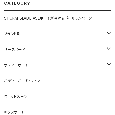
CATEGORY
STORM BLADE ASLボード新発売記念！キャンペーン
ブランド別
V-BODY BOARDS
サーフボード
ZEBEC
サーフボード
ボディーボード
pride.m
フィン
ボディーボード
ボディーボード・フィン
FLOCO
サーフボードアクセサリー
BBフィン
ウェットスーツ
Mermaid & Guys
BBアクセサリー
キッズボード