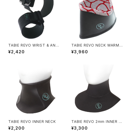
TABIE REVO WRIST & ANKL
TABIE REVO NECK WARME
E BAND
R
¥2,420
¥3,960
TABIE REVO INNER NECK
TABIE REVO 2mm INNER N
ECK
¥2,200
¥3,300