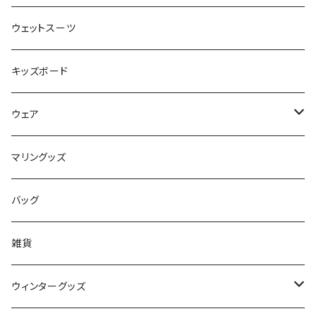
FLOCO
サーフボードアクセサリー
BBフィン
ウェットスーツ
Mermaid & Guys
BBアクセサリー
キッズボード
コイルコード
UNDERSERIES
ウェア
ボードケース
TABIE REVO
メンズ
マリングッズ
フィンガード
AQA
レディース
バッグ
STORMBLADE
キッズ
雑貨
サーフボード
BBS / EAU WETSUITS
ウィンターグッズ