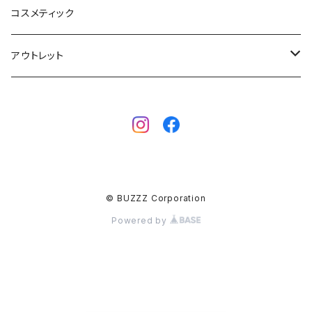
SUP
GO NATURE
ブーツ
コスメティック
ボディーボード
MAHALO
グローブ
アウトレット
フィン
WAVESTORM
キャップ
ボディーボード
アクセサリー
ボディーボード
インナー
サーフボード
BBフィン
サーフボード
キッズボード
© BUZZZ Corporation
BBアクセサリー
フィン
Powered by
ウェットスーツ
ウェア
メンズ
バッグ