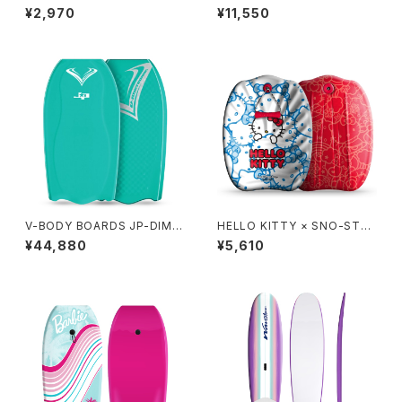
ORM 36in Bodyboard - Tur
¥2,970
¥11,550
quoise
V-BODY BOARDS JP-DIMP
HELLO KITTY × SNO-STO
LE BAT 2026モデル - ターコ
RM 24in
¥44,880
¥5,610
イズ