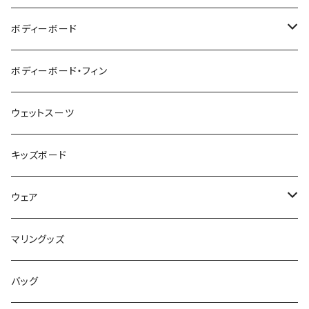
ZEBEC
サーフボード
ボディーボード
pride.m
フィン
ボディーボード
ボディーボード・フィン
FLOCO
サーフボードアクセサリー
BBフィン
ウェットスーツ
Mermaid & Guys
BBアクセサリー
キッズボード
コイルコード
UNDERSERIES
ウェア
ボードケース
TABIE REVO
メンズ
マリングッズ
フィンガード
AQA
レディース
バッグ