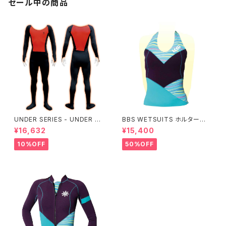
セール中の商品
UNDER SERIES - UNDER pe
BBS WETSUITS ホルターネッ
rformance ALL+即暖
クベスト 2mm【アウトレット】
¥16,632
¥15,400
10%OFF
50%OFF