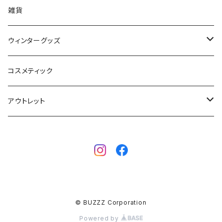
STORMBLADE
キッズ
雑貨
サーフボード
BBS / EAU WETSUITS
ウィンターグッズ
SUP
GO NATURE
ブーツ
コスメティック
ボディーボード
MAHALO
グローブ
アウトレット
フィン
WAVESTORM
キャップ
ボディーボード
アクセサリー
ボディーボード
インナー
サーフボード
BBフィン
サーフボード
キッズボード
© BUZZZ Corporation
BBアクセサリー
フィン
Powered by
ウェットスーツ