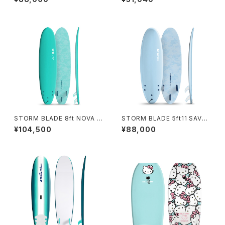
URQUOISE
VENDER LOVE
STORM BLADE 8ft NOVA S
STORM BLADE 5ft11 SAVO
URFBOARD - TURQUOISE
MODERN SURFBOARD - SK
¥104,500
¥88,000
Y BLUE