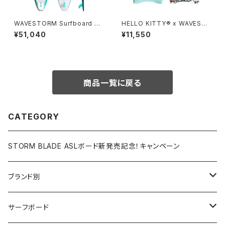
WAVESTORM Surfboard 7f
HELLO KITTY® x WAVEST
t6 LIMITED 日本限定版 - SE
ORM 36in Bodyboard - Tur
¥51,040
¥11,550
A FOAM
quoise
商品一覧に戻る
CATEGORY
STORM BLADE ASLボード新発売記念！キャンペーン
ブランド別
V-BODY BOARDS
サーフボード