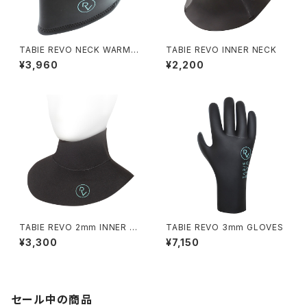
TABIE REVO NECK WARME
TABIE REVO INNER NECK
R
¥3,960
¥2,200
TABIE REVO 2mm INNER N
TABIE REVO 3mm GLOVES
ECK
¥3,300
¥7,150
セール中の商品