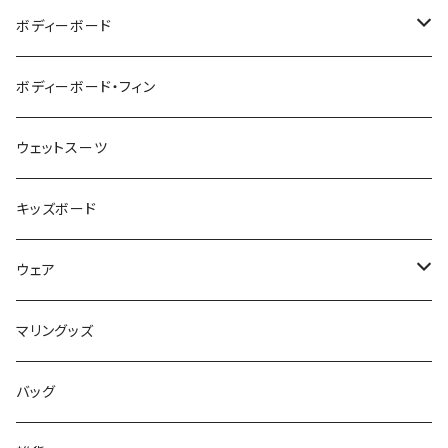
ZEBEC
サーフボード
ボディーボード
pride.m
フィン
ボディーボード
ボディーボード・フィン
FLOCO
サーフボードアクセサリー
BBフィン
ウェットスーツ
Mermaid & Guys
BBアクセサリー
キッズボード
コイルコード
UNDERSERIES
ウェア
ボードケース
TABIE REVO
メンズ
マリングッズ
フィンガード
AQA
レディース
バッグ