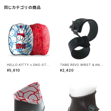
同じカテゴリの商品
HELLO KITTY × SNO-STO
TABIE REVO WRIST & ANKL
RM 24in
E BAND
¥5,610
¥2,420