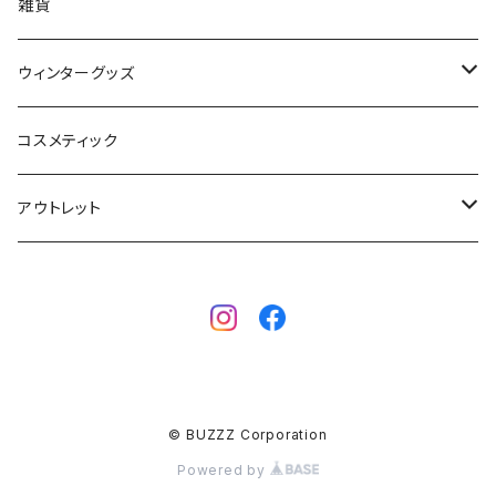
STORMBLADE
キッズ
雑貨
サーフボード
BBS / EAU WETSUITS
ウィンターグッズ
SUP
GO NATURE
ブーツ
コスメティック
ボディーボード
MAHALO
グローブ
アウトレット
フィン
WAVESTORM
キャップ
ボディーボード
アクセサリー
ボディーボード
インナー
サーフボード
BBフィン
サーフボード
キッズボード
© BUZZZ Corporation
BBアクセサリー
フィン
Powered by
ウェットスーツ