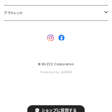
ボディーボード
MAHALO
グローブ
アウトレット
フィン
WAVESTORM
キャップ
ボディーボード
アクセサリー
ボディーボード
インナー
サーフボード
BBフィン
サーフボード
キッズボード
© BUZZZ Corporation
BBアクセサリー
フィン
Powered by
ウェットスーツ
ウェア
メンズ
バッグ
ショップに質問する