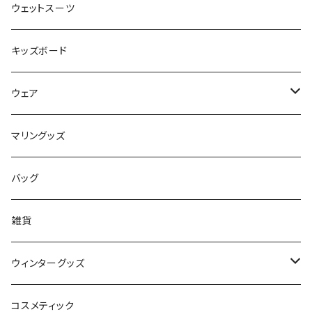
FLOCO
サーフボードアクセサリー
BBフィン
ウェットスーツ
Mermaid & Guys
BBアクセサリー
キッズボード
コイルコード
UNDERSERIES
ウェア
ボードケース
TABIE REVO
メンズ
マリングッズ
フィンガード
AQA
レディース
バッグ
STORMBLADE
キッズ
雑貨
サーフボード
BBS / EAU WETSUITS
ウィンターグッズ
SUP
GO NATURE
ブーツ
コスメティック