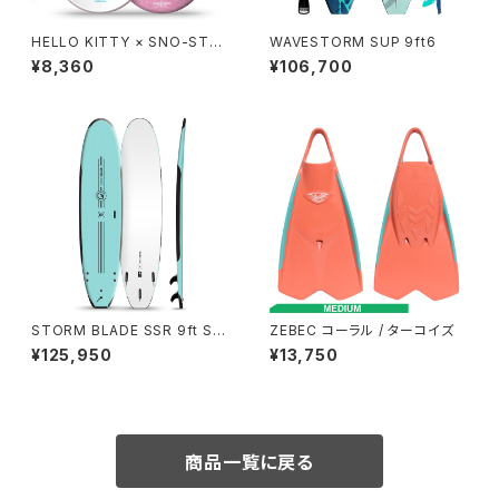
HELLO KITTY × SNO-STO
WAVESTORM SUP 9ft6
RM 36in
¥8,360
¥106,700
STORM BLADE SSR 9ft Sur
ZEBEC コーラル / ターコイズ
fboard - ICE MINT
¥125,950
¥13,750
商品一覧に戻る