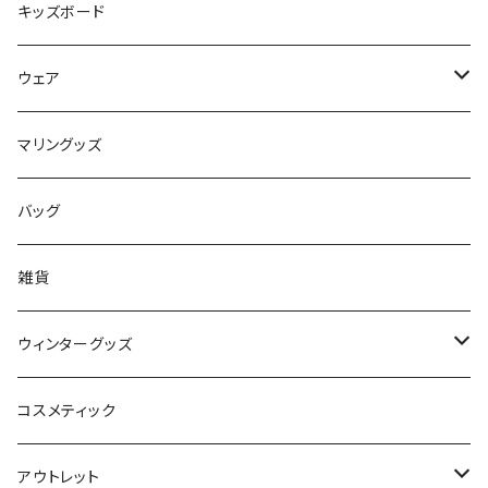
Mermaid & Guys
BBアクセサリー
キッズボード
コイルコード
UNDERSERIES
ウェア
ボードケース
TABIE REVO
メンズ
マリングッズ
フィンガード
AQA
レディース
バッグ
STORMBLADE
キッズ
雑貨
サーフボード
BBS / EAU WETSUITS
ウィンターグッズ
SUP
GO NATURE
ブーツ
コスメティック
ボディーボード
MAHALO
グローブ
アウトレット