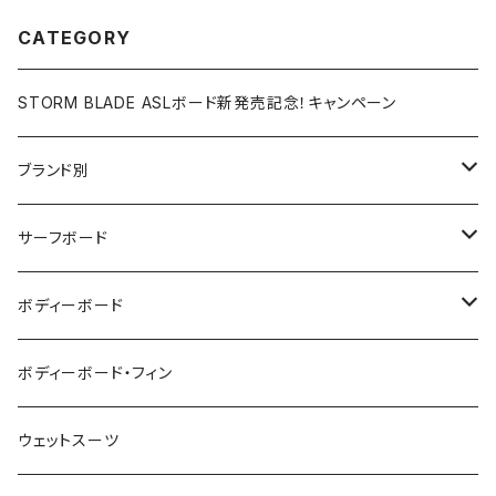
CATEGORY
STORM BLADE ASLボード新発売記念！キャンペーン
ブランド別
V-BODY BOARDS
サーフボード
ZEBEC
サーフボード
ボディーボード
pride.m
フィン
ボディーボード
ボディーボード・フィン
FLOCO
サーフボードアクセサリー
BBフィン
ウェットスーツ