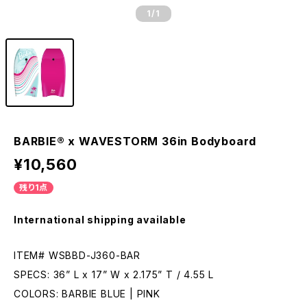
1
/1
BARBIE® x WAVESTORM 36in Bodyboard
¥10,560
残り1点
International shipping available
ITEM# WSBBD-J360-BAR
SPECS: 36” L x 17” W x 2.175” T / 4.55 L
COLORS: BARBIE BLUE | PINK