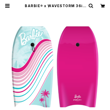
BARBIE® x WAVESTORM 36in
Bodyboard | BUZZZ Corporati
on