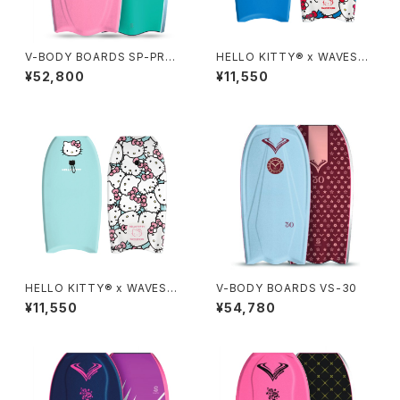
V-BODY BOARDS SP-PRO I
HELLO KITTY® x WAVEST
X 2026モデル - サクラピンク
ORM 36in Bodyboard - NA
¥52,800
¥11,550
VY BLUE
HELLO KITTY® x WAVEST
V-BODY BOARDS VS-30
ORM 36in Bodyboard - Tur
¥11,550
¥54,780
quoise