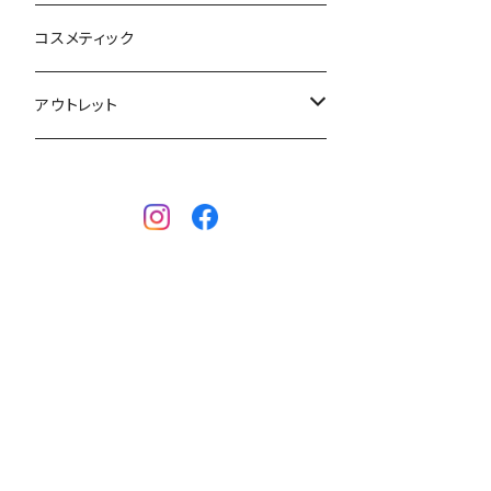
SUP
GO NATURE
ブーツ
コスメティック
ボディーボード
MAHALO
グローブ
アウトレット
フィン
WAVESTORM
キャップ
ボディーボード
アクセサリー
ボディーボード
インナー
サーフボード
BBフィン
サーフボード
キッズボード
BBアクセサリー
フィン
ウェットスーツ
ウェア