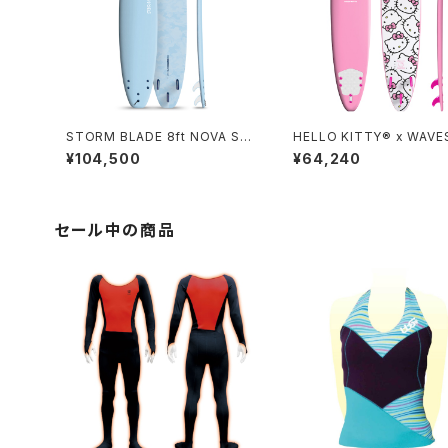
STORM BLADE 8ft NOVA SU
HELLO KITTY® x WAV
RFBOARD - SKY BLUE
M 8ft Surfboard
¥104,500
¥64,240
セール中の商品