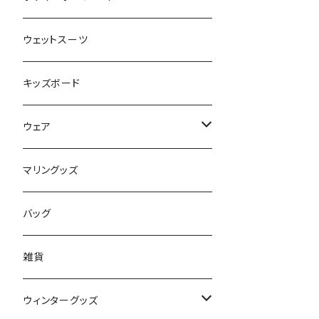
FLOCO
サーフボードアクセサリー
BBフィン
ウェットスーツ
Mermaid & Guys
BBアクセサリー
キッズボード
コイルコード
UNDERSERIES
ウェア
ボードケース
TABIE REVO
メンズ
マリングッズ
フィンガード
AQA
レディース
バッグ
STORMBLADE
キッズ
雑貨
サーフボード
BBS / EAU WETSUITS
ウィンターグッズ