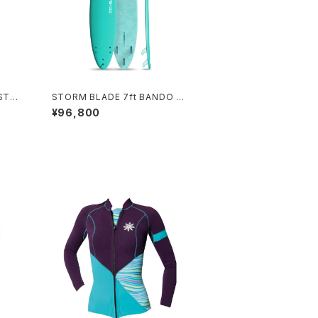
ESTOR
STORM BLADE 7ft BANDO S
URFBOARD - TURQUOISE
¥96,800