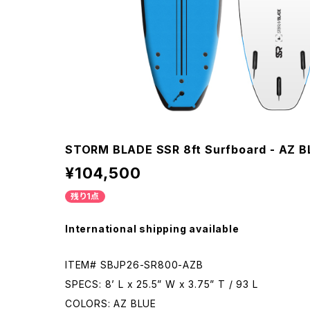
STORM BLADE SSR 8ft Surfboard - AZ B
¥104,500
残り1点
International shipping available
ITEM# SBJP26-SR800-AZB
SPECS: 8’ L x 25.5” W x 3.75” T / 93 L
COLORS: AZ BLUE