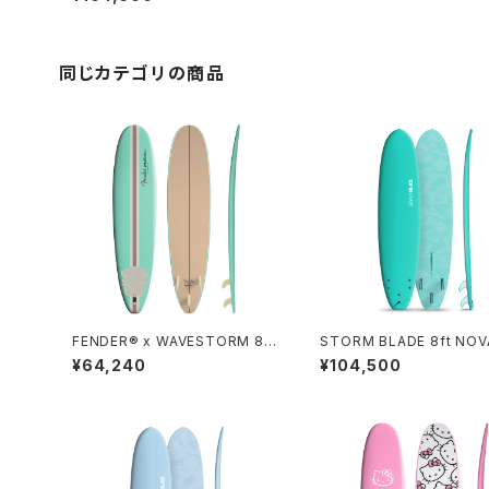
同じカテゴリの商品
FENDER® x WAVESTORM 8ft
STORM BLADE 8ft NOV
Surfboard - VINTAGE GREEN
RFBOARD - TURQUOIS
¥64,240
¥104,500