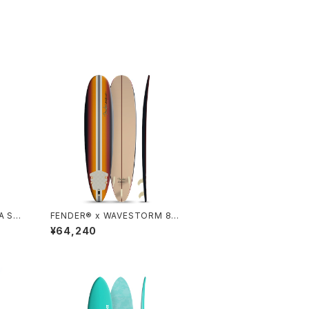
A SU
FENDER® x WAVESTORM 8ft
E
Surfboard - CHERRY SUNBU
¥64,240
RST