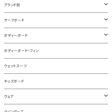
ブランド別
V-BODY BOARDS
サーフボード
ZEBEC
サーフボード
ボディーボード
pride.m
フィン
ボディーボード
ボディーボード・フィン
FLOCO
サーフボードアクセサリー
BBフィン
ウェットスーツ
Mermaid & Guys
BBアクセサリー
キッズボード
コイルコード
UNDERSERIES
ウェア
ボードケース
TABIE REVO
メンズ
マリングッズ