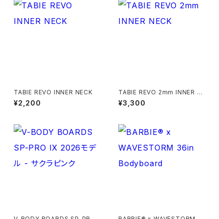
TABIE REVO INNER NECK
TABIE REVO 2mm INNER N
ECK
¥2,200
¥3,300
V-BODY BOARDS SP-PRO I
BARBIE® x WAVESTORM 3