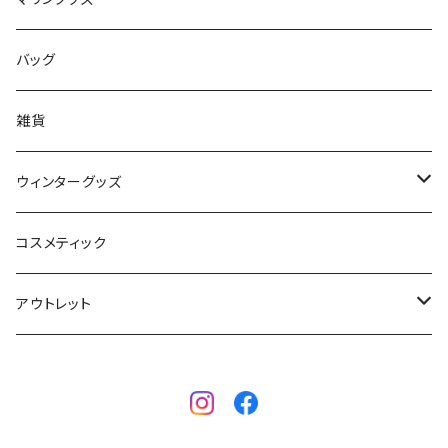
フィンガード
AQA
レディース
バッグ
STORMBLADE
キッズ
雑貨
サーフボード
BBS / EAU WETSUITS
ウィンターグッズ
SUP
GO NATURE
ブーツ
コスメティック
ボディーボード
MAHALO
グローブ
アウトレット
フィン
WAVESTORM
キャップ
ボディーボード
アクセサリー
ボディーボード
インナー
サーフボード