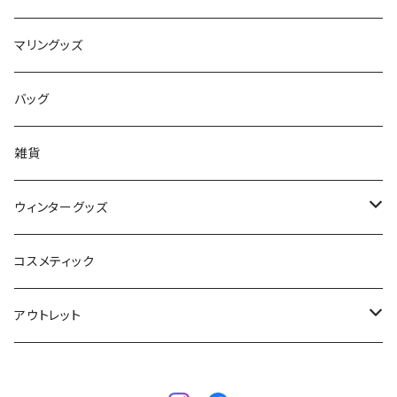
ボードケース
TABIE REVO
メンズ
マリングッズ
フィンガード
AQA
レディース
バッグ
STORMBLADE
キッズ
雑貨
サーフボード
BBS / EAU WETSUITS
ウィンターグッズ
SUP
GO NATURE
ブーツ
コスメティック
ボディーボード
MAHALO
グローブ
アウトレット
フィン
WAVESTORM
キャップ
ボディーボード