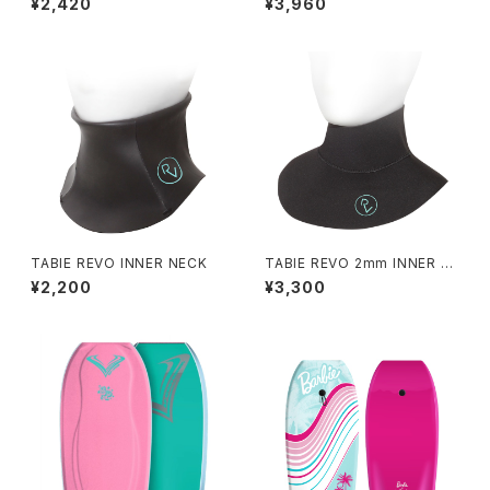
¥2,420
¥3,960
TABIE REVO INNER NECK
TABIE REVO 2mm INNER N
ECK
¥2,200
¥3,300