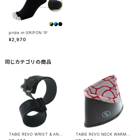
pride.m GRIPON 1P
¥2,970
同じカテゴリの商品
TABIE REVO WRIST & ANKL
TABIE REVO NECK WARME
E BAND
R