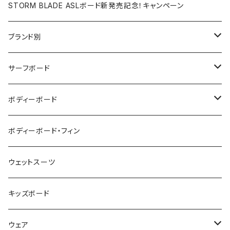
STORM BLADE ASLボード新発売記念！キャンペーン
ブランド別
V-BODY BOARDS
サーフボード
ZEBEC
サーフボード
ボディーボード
pride.m
フィン
ボディーボード
ボディーボード・フィン
FLOCO
サーフボードアクセサリー
BBフィン
ウェットスーツ
Mermaid & Guys
BBアクセサリー
キッズボード
コイルコード
UNDERSERIES
ウェア