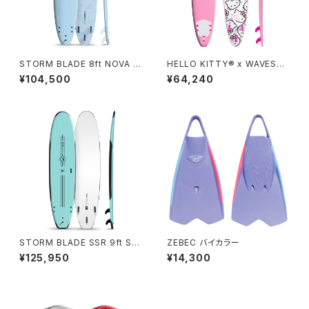
STORM BLADE 8ft NOVA S
HELLO KITTY® x WAVEST
URFBOARD - SKY BLUE
ORM 8ft Surfboard
¥104,500
¥64,240
STORM BLADE SSR 9ft Sur
ZEBEC バイカラー
fboard - ICE MINT
¥125,950
¥14,300