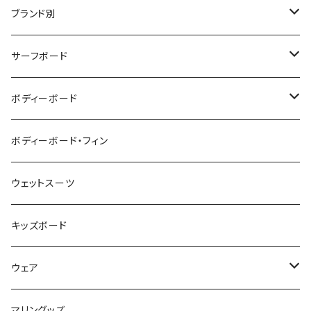
ブランド別
V-BODY BOARDS
サーフボード
ZEBEC
サーフボード
ボディーボード
pride.m
フィン
ボディーボード
ボディーボード・フィン
FLOCO
サーフボードアクセサリー
BBフィン
ウェットスーツ
Mermaid & Guys
BBアクセサリー
キッズボード
コイルコード
UNDERSERIES
ウェア
ボードケース
TABIE REVO
メンズ
マリングッズ