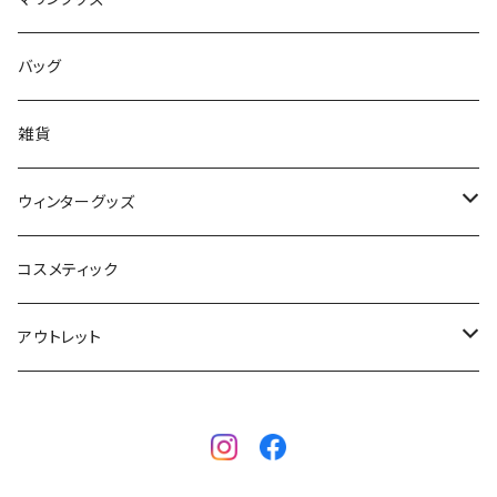
フィンガード
AQA
レディース
バッグ
STORMBLADE
キッズ
雑貨
サーフボード
BBS / EAU WETSUITS
ウィンターグッズ
SUP
GO NATURE
ブーツ
コスメティック
ボディーボード
MAHALO
グローブ
アウトレット
フィン
WAVESTORM
キャップ
ボディーボード
アクセサリー
ボディーボード
インナー
サーフボード