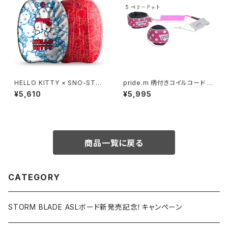
HELLO KITTY × SNO-STO
pride.m 柄付きコイルコード (
RM 24in
アーム用 ) ベリードット
¥5,610
¥5,995
商品一覧に戻る
CATEGORY
STORM BLADE ASLボード新発売記念！キャンペーン