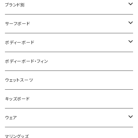
ブランド別
V-BODY BOARDS
サーフボード
ZEBEC
サーフボード
ボディーボード
pride.m
フィン
ボディーボード
ボディーボード・フィン
FLOCO
サーフボードアクセサリー
BBフィン
ウェットスーツ
Mermaid & Guys
BBアクセサリー
キッズボード
コイルコード
UNDERSERIES
ウェア
ボードケース
TABIE REVO
メンズ
マリングッズ