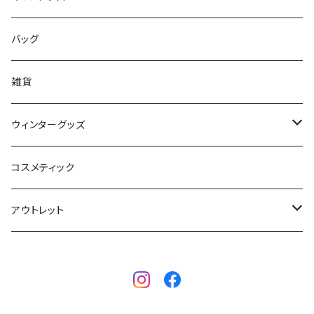
フィンガード
AQA
レディース
バッグ
STORMBLADE
キッズ
雑貨
サーフボード
BBS / EAU WETSUITS
ウィンターグッズ
SUP
GO NATURE
ブーツ
コスメティック
ボディーボード
MAHALO
グローブ
アウトレット
フィン
WAVESTORM
キャップ
ボディーボード
アクセサリー
ボディーボード
インナー
サーフボード