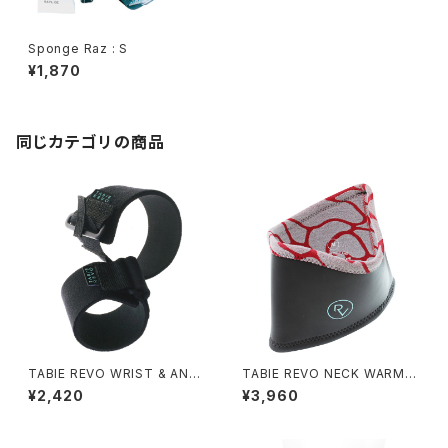
Sponge Raz : S
¥1,870
同じカテゴリの商品
TABIE REVO WRIST & ANKL
TABIE REVO NECK WARME
E BAND
R
¥2,420
¥3,960