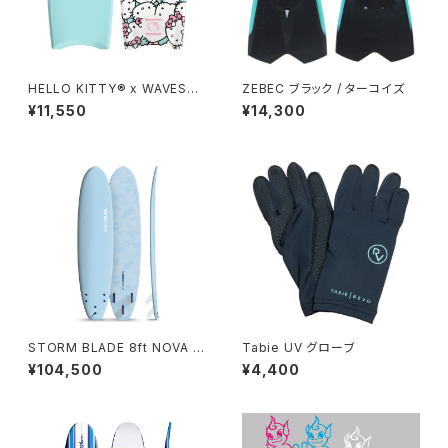
HELLO KITTY® x WAVEST
ZEBEC ブラック / ターコイズ
ORM 36in Bodyboard - Tur
¥11,550
¥14,300
quoise
STORM BLADE 8ft NOVA S
Tabie UV グローブ
URFBOARD - SKY BLUE
¥104,500
¥4,400