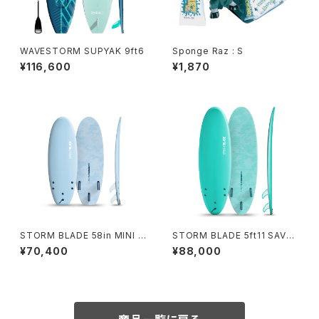
WAVESTORM SUPYAK 9ft6
Sponge Raz : S
¥116,600
¥1,870
STORM BLADE 58in MINI S
STORM BLADE 5ft11 SAVO
AVO - SKY BLUE
MODERN SURFBOARD - T
¥70,400
¥88,000
URQUOISE