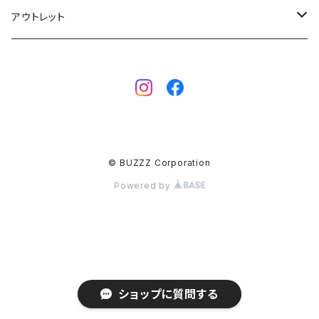
ボディーボード
MAHALO
グローブ
アウトレット
フィン
WAVESTORM
キャップ
ボディーボード
アクセサリー
ボディーボード
インナー
サーフボード
BBフィン
サーフボード
キッズボード
© BUZZZ Corporation
BBアクセサリー
フィン
Powered by
ウェットスーツ
ウェア
メンズ
バッグ
ショップに質問する
レディース