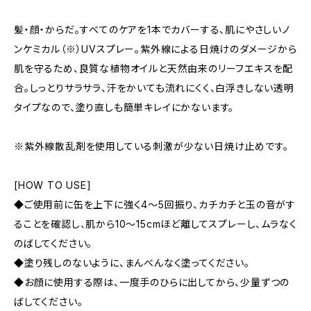
髪・顔・からだ。すべてのケアを1本でカバーする、肌にやさしいノ
ンケミカル（※）UVスプレー。紫外線による日焼けのダメージから
肌を守るため、良質な植物オイルと天然由来のリーフエキスを配
合。しっとりサラサラ、汗をかいても流れにくく、白浮きしない透明
タイプなので、塗り直しも簡単キレイにかないます。
※紫外線散乱剤を使用している刺激が少ない日焼け止めです。
[HOW TO USE]
◆ご使用前に缶を上下に強く4～5回振り、カチカチと玉の音がす
ることを確認し、肌から10～15cmほど離してスプレーし、ムラなく
のばしてください。
◆塗り残しのないように、まんべんなく塗ってください。
◆お顔に使用する際は、一度手のひらに出してから、少量ずつの
ばしてください。