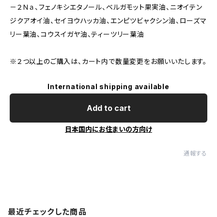
－２Ｎａ、フェノキシエタノール、ベルガモット果実油、ニオイテン
ジクアオイ油、セイヨウハッカ油、エンピツビャクシン油、ローズマ
リー葉油、コウスイガヤ油、ティーツリー葉油
※２つ以上のご購入は、カート内で数量変更をお願いいたします。
International shipping available
Add to cart
日本国内にお住まいの方向け
通報する
最近チェックした商品