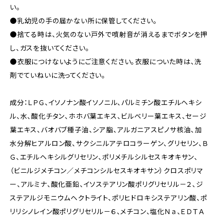
い。
●乳幼児の手の届かない所に保管してください。
●捨てる時は、火気のない戸外で噴射音が消えるまでボタンを押
し、ガスを抜いてください。
●衣服につけないようにご注意ください。衣服についた時は、洗
剤でていねいに洗ってください。
成分：ＬＰＧ、イソノナン酸イソノニル、パルミチン酸エチルヘキシ
ル、水、酸化チタン、ホホバ葉エキス、ビルベリー葉エキス、セージ
葉エキス、バオバブ種子油、シア脂、アルガニアスピノサ核油、加
水分解ヒアルロン酸、サクシニルアテロコラーゲン、グリセリン、Ｂ
Ｇ、エチルヘキシルグリセリン、ポリメチルシルセスキオキサン、
（ビニルジメチコン／メチコンシルセスキオキサン）クロスポリマ
ー、アルミナ、酸化亜鉛、イソステアリン酸ポリグリセリル－２、ジ
ステアルジモニウムヘクトライト、ポリヒドロキシステアリン酸、ポ
リリシノレイン酸ポリグリセリル－６、メチコン、塩化Ｎａ、ＥＤＴＡ