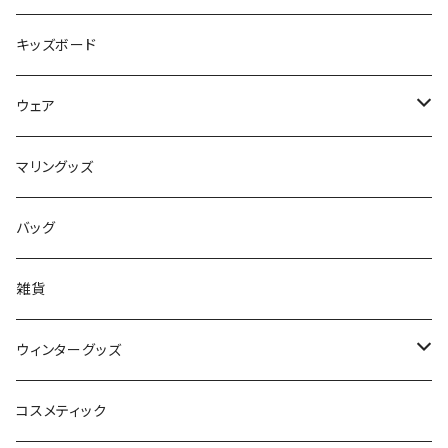
Mermaid & Guys
BBアクセサリー
キッズボード
コイルコード
UNDERSERIES
ウェア
ボードケース
TABIE REVO
メンズ
マリングッズ
フィンガード
AQA
レディース
バッグ
STORMBLADE
キッズ
雑貨
サーフボード
BBS / EAU WETSUITS
ウィンターグッズ
SUP
GO NATURE
ブーツ
コスメティック