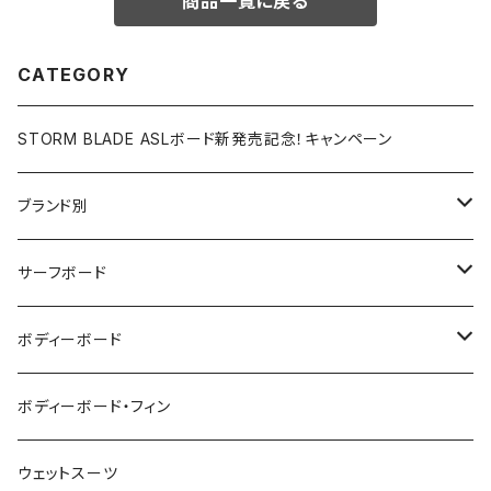
商品一覧に戻る
CATEGORY
STORM BLADE ASLボード新発売記念！キャンペーン
ブランド別
V-BODY BOARDS
サーフボード
ZEBEC
サーフボード
ボディーボード
pride.m
フィン
ボディーボード
ボディーボード・フィン
FLOCO
サーフボードアクセサリー
BBフィン
ウェットスーツ