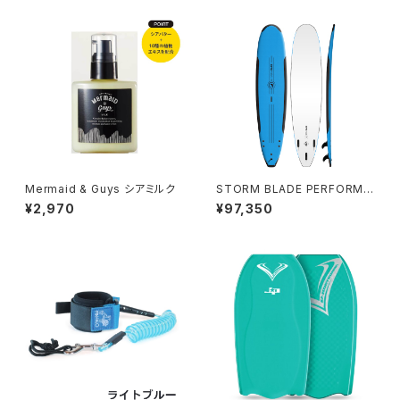
Mermaid & Guys シアミルク
STORM BLADE PERFORMA
NCE SSR 9ft Surfboard - A
¥2,970
¥97,350
Z BLUE