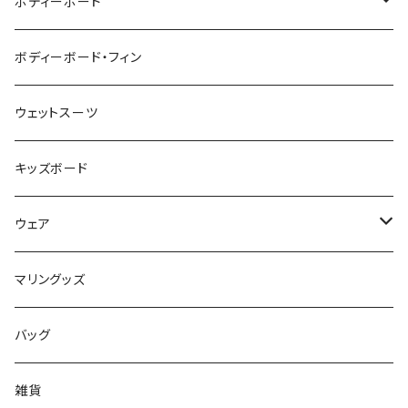
ZEBEC
サーフボード
ボディーボード
pride.m
フィン
ボディーボード
ボディーボード・フィン
FLOCO
サーフボードアクセサリー
BBフィン
ウェットスーツ
Mermaid & Guys
BBアクセサリー
キッズボード
コイルコード
UNDERSERIES
ウェア
ボードケース
TABIE REVO
メンズ
マリングッズ
フィンガード
AQA
レディース
バッグ
STORMBLADE
キッズ
雑貨