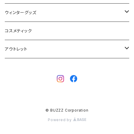
サーフボード
BBS / EAU WETSUITS
ウィンターグッズ
SUP
GO NATURE
ブーツ
コスメティック
ボディーボード
MAHALO
グローブ
アウトレット
フィン
WAVESTORM
キャップ
ボディーボード
アクセサリー
ボディーボード
インナー
サーフボード
BBフィン
サーフボード
キッズボード
© BUZZZ Corporation
BBアクセサリー
フィン
Powered by
ウェットスーツ