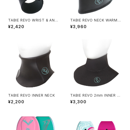
TABIE REVO WRIST & ANKL
TABIE REVO NECK WARME
E BAND
R
¥2,420
¥3,960
TABIE REVO INNER NECK
TABIE REVO 2mm INNER N
ECK
¥2,200
¥3,300