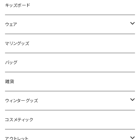
Mermaid & Guys
BBアクセサリー
キッズボード
コイルコード
UNDERSERIES
ウェア
ボードケース
TABIE REVO
メンズ
マリングッズ
フィンガード
AQA
レディース
バッグ
STORMBLADE
キッズ
雑貨
サーフボード
BBS / EAU WETSUITS
ウィンターグッズ
SUP
GO NATURE
ブーツ
コスメティック
ボディーボード
MAHALO
グローブ
アウトレット