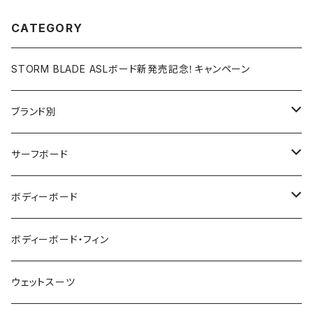
CATEGORY
STORM BLADE ASLボード新発売記念！キャンペーン
ブランド別
V-BODY BOARDS
サーフボード
ZEBEC
サーフボード
ボディーボード
pride.m
フィン
ボディーボード
ボディーボード・フィン
FLOCO
サーフボードアクセサリー
BBフィン
ウェットスーツ